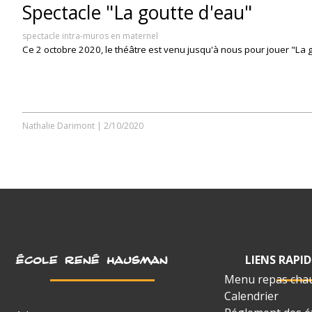
Spectacle "La goutte d'eau"
spectacle intra-muros en maternel
Ce 2 octobre 2020, le théâtre est venu jusqu'à nous pour jouer "La 
Nathalie Darimont
|
2/10/2020
LIENS RAPID
ÉCOLE RENÉ HAUSMAN
Menu repas cha
Calendrier