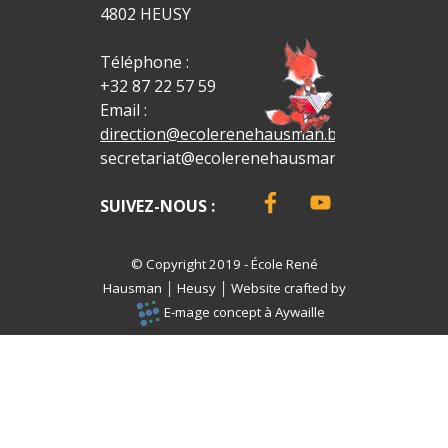
4802 HEUSY
Téléphone :
+32 87 22 57 59
Email :
direction@ecolerenehausman.be
secretariat@ecolerenehausman.be
SUIVEZ-NOUS :
© Copyright 2019 - École René
Hausm
an
│ Heusy
│
Website crafted by
E-mage concept à Aywaille