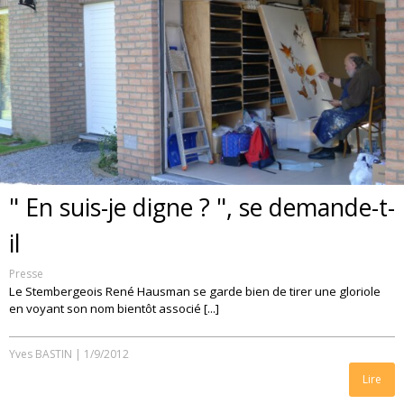
" En suis-je digne ? ", se demande-t-
il
Presse
Le Stembergeois René Hausman se garde bien de tirer une gloriole
en voyant son nom bientôt associé [...]
Yves BASTIN
|
1/9/2012
Lire