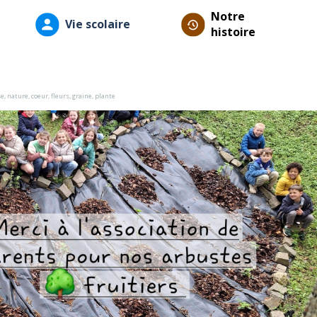
Notre
Vie scolaire
histoire
se
,
nature
,
coeur
,
fleurs
,
graine
,
plante