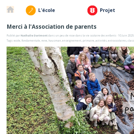
L'école
Projet
Merci à l'Association de parents
Publié par
Nathalie Darimont
dans
un peu de rose dans la vie scolaire des enfants
· 10 Juin 2025
Tags:
ecole
,
fondamentale
,
rene
,
hausman
,
enseignement
,
primaire
,
activités
,
extrascolaires
,
clas