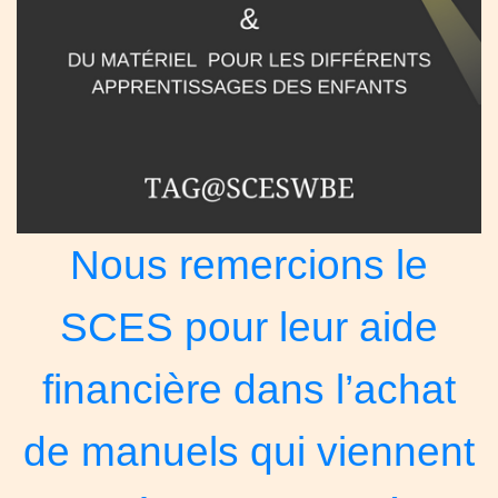
Nous remercions le
SCES pour
leur aide
financière
dans l’achat
de manuels
qui viennent