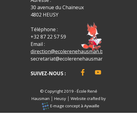
Adresse :
30 avenue du Chaineux
4802 HEUSY
Téléphone :
+32 87 22 57 59
Email :
direction@ecolerenehausman.be
secretariat@ecolerenehausman.be
SUIVEZ-NOUS :
© Copyright 2019 - École René
Hausm
an
│ Heusy
│
Website crafted by
E-mage concept à Aywaille