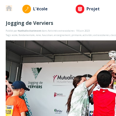
L'école
Projet
Jogging de Verviers
Publié par
Nathalie Darimont
dans
Activités extrascolaires
· 19 Juin 2023
Tags:
ecole
,
fondamentale
,
rene
,
hausman
,
enseignement
,
primaire
,
activités
,
extrascolaires
,
clas