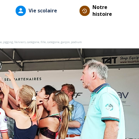
Notre
Vie scolaire
histoire
se
,
jogging
,
Verviers
,
catégorie
,
fille
,
catégorie
,
garçon
,
podium