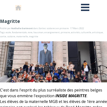
Magritte
Publié par
Nathalie Darimont
dans
Sorties scolaires en primaire
· 17 Mars 2022
Tags:
ecole
,
fondamentale
,
rene
,
hausman
,
enseignement
,
primaire
,
activités
,
culturelle
,
artistique
,
sortie
,
scolaire
,
maternelle
,
magritte
C'est dans l'esprit du plus surréaliste des peintres belges
que vous emmène l'exposition
INSIDE MAGRITTE
.
Les élèves de la maternelle MGB et les élèves de 1ère année