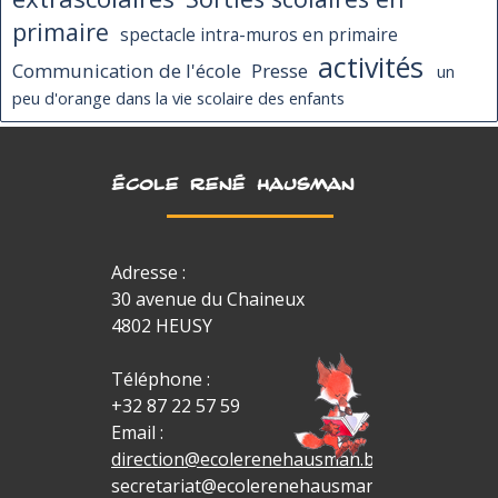
primaire
spectacle intra-muros en primaire
activités
Communication de l'école
Presse
un
peu d'orange dans la vie scolaire des enfants
ÉCOLE RENÉ HAUSMAN
Adresse :
30 avenue du Chaineux
4802 HEUSY
Téléphone :
+32 87 22 57 59
Email :
direction@ecolerenehausman.be
secretariat@ecolerenehausman.be