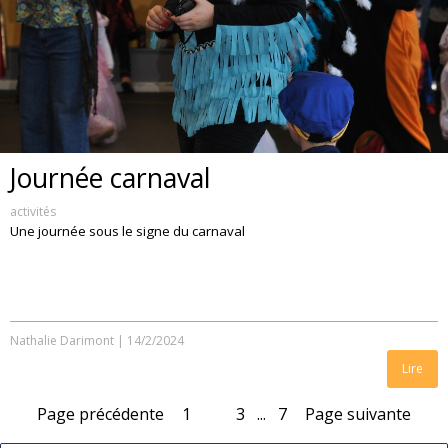
Journée carnaval
activités
Une journée sous le signe du carnaval
Nathalie Darimont
|
14/2/2024
Lire
Page précédente
1
2
3
...
7
Page suivante