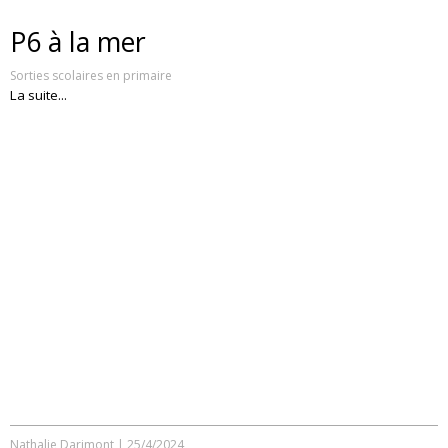
P6 à la mer
Sorties scolaires en primaire
La suite...
Nathalie Darimont
|
25/4/2024